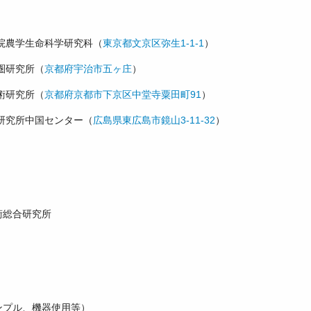
院農学生命科学研究科（
東京都文京区弥生1-1-1
）
圏研究所（
京都府宇治市五ヶ庄
）
術研究所（
京都府京都市下京区中堂寺粟田町91
）
研究所中国センター（
広島県東広島市鏡山3-11-32
）
術総合研究所
ンプル、機器使用等）