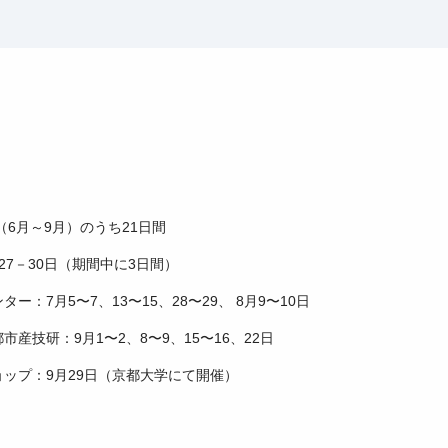
（6月～9月）のうち21日間
27－30日（期間中に3日間）
ー：7月5〜7、13〜15、28〜29、 8月9〜10日
産技研：9月1〜2、8〜9、15〜16、22日
ップ：9月29日（京都大学にて開催）