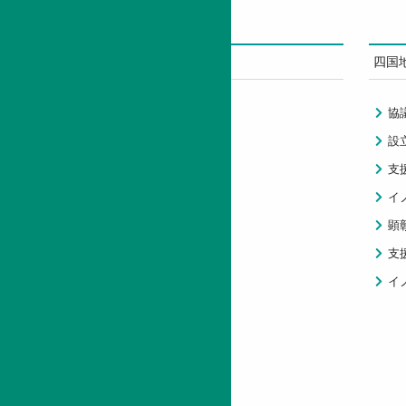
STEPについて
四国
財団紹介
協
支援事業
設
情報公開
支
情報誌
イ
顕
支
イ