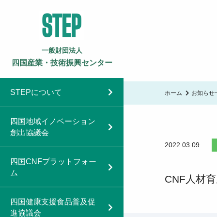
一般財団法人
四国産業・技術振興センター
STEPについて
ホーム
お知らせ
四国地域イノベーション
創出協議会
2022.03.09
四国CNFプラットフォー
ム
CNF人材育
四国健康支援食品普及促
進協議会