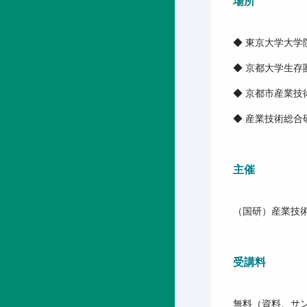
場所
◆ 東京大学大学
◆ 京都大学生存
◆ 京都市産業技
◆ 産業技術総合
主催
（国研）産業技
受講料
無料（資料、サ