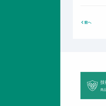
前へ
技
商