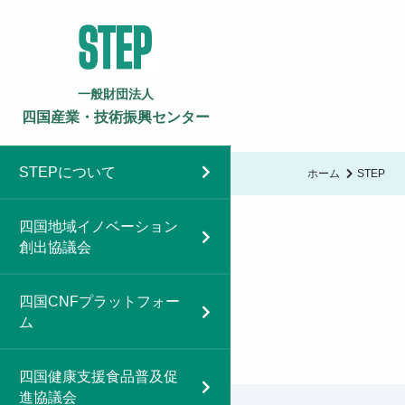
一般財団法人
四国産業・技術振興センター
STEPについて
ホーム
STEP
四国地域イノベーション
創出協議会
四国CNFプラットフォー
ム
四国健康支援食品普及促
進協議会