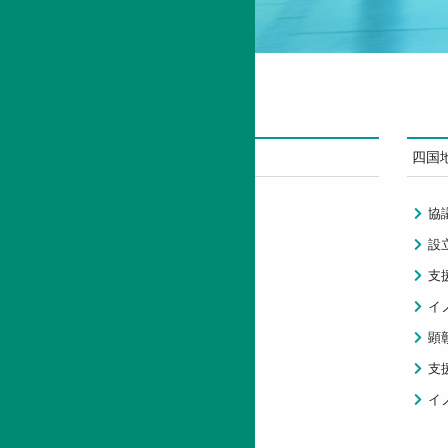
STEPについて
四国
財団紹介
協
支援事業
設
情報公開
支
情報誌
イ
顕
支
イ