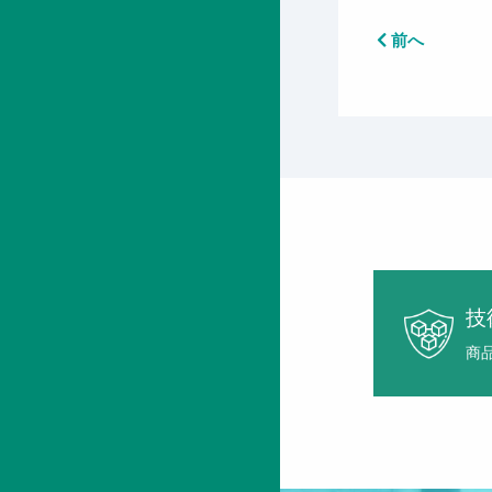
前へ
技
商