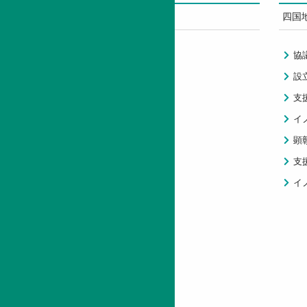
STEPについて
四国
財団紹介
協
支援事業
設
情報公開
支
情報誌
イ
顕
支
イ