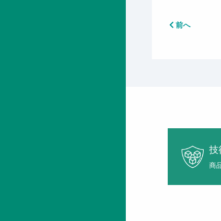
前へ
技
商