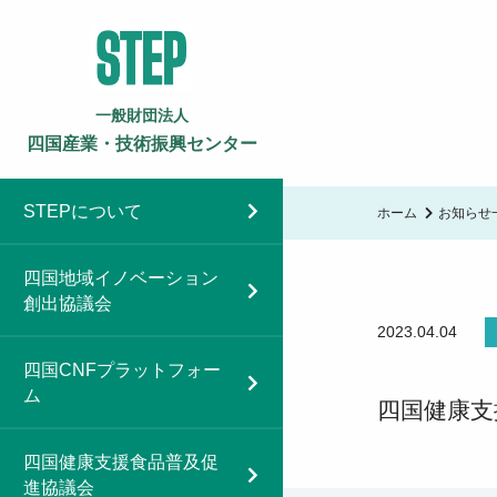
一般財団法人
四国産業・技術振興センター
STEPについて
ホーム
お知らせ
四国地域イノベーション
創出協議会
2023.04.04
四国CNFプラットフォー
ム
四国健康支
四国健康支援食品普及促
進協議会